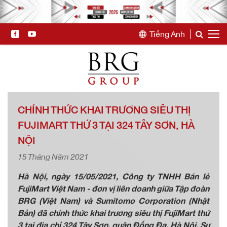
Tiếng Anh
CHÍNH THỨC KHAI TRƯƠNG SIÊU THỊ
FUJIMART THỨ 3 TẠI 324 TÂY SƠN, HÀ
NỘI
15 Tháng Năm 2021
Hà Nội, ngày 15/05/2021, Công ty TNHH Bán lẻ
FujiMart Việt Nam - đơn vị liên doanh giữa Tập đoàn
BRG (Việt Nam) và Sumitomo Corporation (Nhật
Bản) đã chính thức khai trương siêu thị FujiMart thứ
3 tại địa chỉ 324 Tây Sơn, quận Đống Đa, Hà Nội. Sự