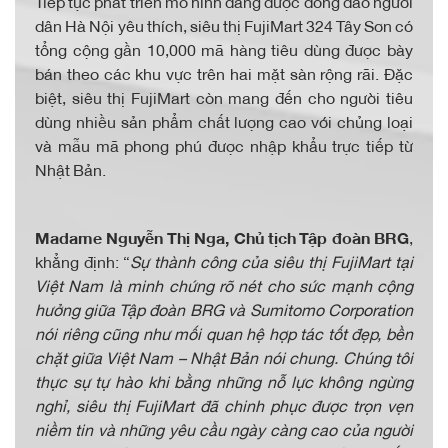
Tiếp tục phát triển mô hình đang được đông đảo người
dân Hà Nội yêu thích, siêu thị FujiMart 324 Tây Sơn có
tổng cộng gần 10,000 mã hàng tiêu dùng được bày
bán theo các khu vực trên hai mặt sàn rộng rãi. Đặc
biệt, siêu thị FujiMart còn mang đến cho người tiêu
dùng nhiều sản phẩm chất lượng cao với chủng loại
và mẫu mã phong phú được nhập khẩu trực tiếp từ
Nhật Bản.
Madame Nguyễn Thị Nga, Chủ tịch Tập đoàn BRG
,
khẳng định: “
Sự thành công của siêu thị FujiMart tại
Việt Nam là minh chứng rõ nét cho sức mạnh cộng
hưởng giữa Tập đoàn BRG và Sumitomo Corporation
nói riêng cũng như mối quan hệ hợp tác tốt đẹp, bền
chặt giữa Việt Nam – Nhật Bản nói chung. Chúng tôi
thực sự tự hào khi bằng những nỗ lực không ngừng
nghỉ, siêu thị FujiMart đã chinh phục được trọn vẹn
niềm tin và những yêu cầu ngày càng cao của người