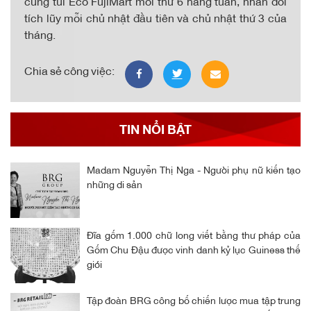
cùng túi Eco FujiMart mỗi thứ 6 hàng tuần, nhân đôi
tích lũy mỗi chủ nhật đầu tiên và chủ nhật thứ 3 của
tháng.
Chia sẻ công việc:
TIN NỔI BẬT
Madam Nguyễn Thị Nga - Người phụ nữ kiến tạo
những di sản
Đĩa gốm 1.000 chữ long viết bằng thư pháp của
Gốm Chu Đậu được vinh danh kỷ lục Guiness thế
giới
Tập đoàn BRG công bố chiến lược mua tập trung