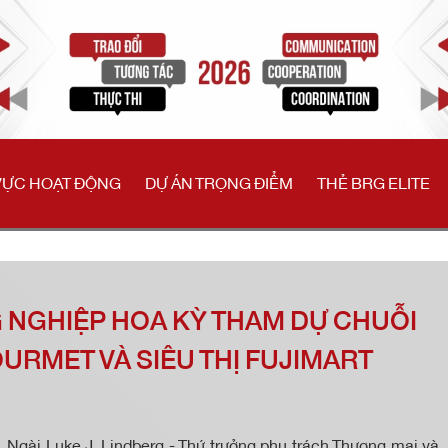
VỰC HOẠT ĐỘNG
DỰ ÁN TRỌNG ĐIỂM
THẺ BRG ELITE
 NGHIỆP HOA KỲ THAM DỰ CHUỖI
 GOURMET VÀ SIÊU THỊ FUJIMART
 Ngài Luke J. Lindberg - Thứ trưởng phụ trách Thương mại và