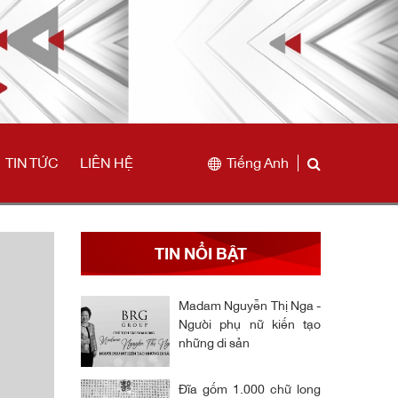
TIN TỨC
LIÊN HỆ
Tiếng Anh
TIN NỔI BẬT
Madam Nguyễn Thị Nga -
Người phụ nữ kiến tạo
những di sản
Đĩa gốm 1.000 chữ long