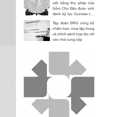
viết bằng thư pháp của
Gốm Chu Đậu được vinh
danh kỷ lục Guiness thế
giới
Tập đoàn BRG công bố
chiến lược mua tập trung
và chính sách hợp tác với
các nhà cung cấp